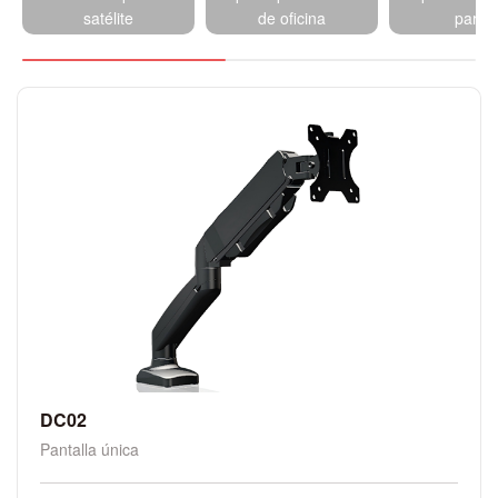
satélite
de oficina
pared
DC02
Pantalla única