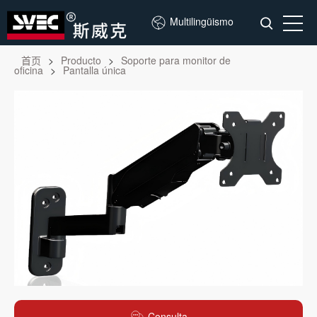
Multilingüismo
首页
>
Producto
>
Soporte para monitor de
oficina
>
Pantalla única
Consulta